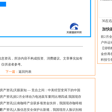
30左
加快
前2月全
户外运动
【清明档
金价再创
信息资讯，所涉内容不构成投资、消费建议。文章事实如有
科技引领
，仅供读者参考。
下一篇：
返回列表
房产资讯
]
天眼新知 — 竞合之间：中美经贸变局下的中国
房产资讯
]
前2月全球动力电池装车量同比增四成 我国现存
房产资讯
]
云南咖啡产业获多项资金扶持，我国现存咖啡相
关
房产资讯
]
人脸信息安全保护出新规，我国现存人脸识别相