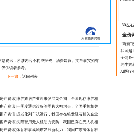
30左
金价
“两新”
我国超10
全链条保
信息资讯，所涉内容不构成投资、消费建议。文章事实如有
纯牛奶新
，仅供读者参考。
AI医疗
下一篇：
返回列表
房产资讯
]
康养旅居产业迎来发展黄金期，全国现存康养相
关
房产资讯
]
一季度通信设备等零售大幅增长，全国手机相关
企
房产资讯
]
适老化列车试运行，我国存在银发经济相关企业
超
房产资讯
]
沈阳警用无人机助力安防，我国已存在无人机相
关
房产资讯
]
体育赛事成城市发展新动力，我国广东省体育赛