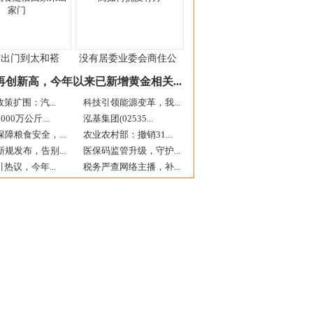
右出门到太和褡
没有居委业委会商住公
再创新高，今年以来已新增黄金相关...
政策扩围：汽...
科技引领能源变革，我...
00万公斤...
泓基集团(02535...
障粮食安全，...
农业农村部：撤销31...
规发布，告别...
医保码监管升级，守护...
引热议，今年...
税务严查网络主播，补...