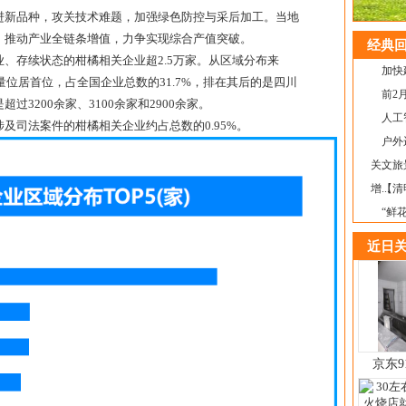
进新品种，攻关技术难题，加强绿色防控与采后加工。当地
，推动产业全链条增值，力争实现综合产值突破。
经典回
、存续状态的柑橘相关企业超2.5万家。从区域分布来
加快
量位居首位，占全国企业总数的31.7%，排在其后的是四川
前2
3200余家、3100余家和2900余家。
人工
及司法案件的柑橘相关企业约占总数的0.95%。
户外
关...
文旅
增...
【清
“鲜
近日关
京东9