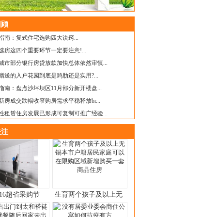
顾
指南：复式住宅选购四大诀窍...
选房这四个重要环节一定要注意!...
城市部分银行房贷放款加快总体依然审慎...
赠送的入户花园到底是鸡肋还是实用?...
业指南：盘点沙坪坝区11月部分新开楼盘...
月新房成交跌幅收窄购房需求平稳释放br...
性租赁住房发展已形成可复制可推广经验...
注
16超省采购节
生育两个孩子及以上无