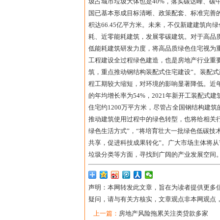
圾占城市垃圾大体也是40%，落实碳达峰、碳
国已基本形成目标清晰、政策配套、标准完善的
积达66.45亿平方米。未来，不仅新建建筑
耗、近零能耗建筑，发展零碳建筑。对于高品
低能耗建筑研发力度，将高品质绿色住宅视为
工程建设全过程绿色建造，也是房地产行业重
筑，重点推动钢结构装配式住宅建设”。装配
程工期较大缩短，对环境的影响显著降低。近年
的年均增长率为54%，2021年新开工装配式建
住宅约1200万平方米，尽管占全国钢结构建
推动建筑使用过程中的绿色转型，也将给相关
绿色生活方式”，“将培育壮大一批绿色低碳技
共享，促进科技成果转化”。广大市场主体将
垃圾分类等方面，寻找到广阔的产业发展空间
声明：本网转发此文章，旨在为读者提供更多
疑问，请与有关方核实，文章观点非本网观点
上一篇：
房地产风险拖累关注类贷款多家