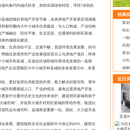
粗放向集约内涵式转变，加快实现绿色转型，寻找“绿色机
经典回
和县城把握好房地产开发节奏，未来房地产开发更应强调规
置业
群和都市圈内大中小城市住房建设，与人口构成、产业结构
初次
批产城融合、职住平衡、生态宜居、交通便利的郊区新城，
一线
载体的城镇化建设。
买房
密集，住房供给不足，交通不畅，资源环境负累加重，则与
​置
，罔顾住房需求和产业发展现状盲目上马房地产项目，终将
10
中小城市和县城，应放在区域和城市群绿色发展的一盘棋
房地产企业需顺应大中小城市和县城的未来发展方向，有更
保障
近日关
供给，更好发挥住房租赁的作用，着力解决好新市民、青年
小城市则要根据人口、产业的情况，避免过度房地产开发，
市更新中注重对历史文化的传承保护。建设郊区新城有助于
大城市病”，并发挥大城市对郊区新城的带动作用。推进以
村居民走向城市时，县城将是重要一站。因此，大力提升县
京东9
化发展。建筑能耗在全社会能耗中大体占到40%，建筑垃