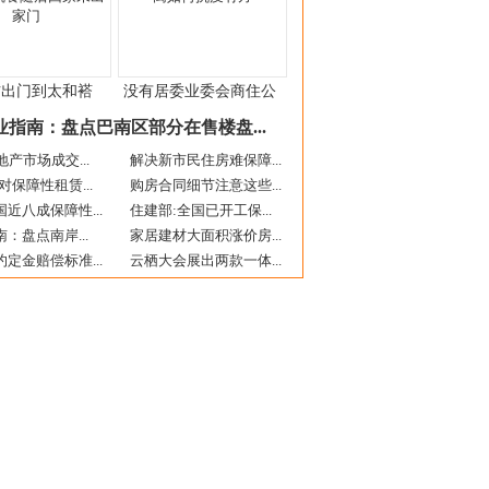
右出门到太和褡
没有居委业委会商住公
业指南：盘点巴南区部分在售楼盘...
地产市场成交...
解决新市民住房难保障...
对保障性租赁...
购房合同细节注意这些...
近八成保障性...
住建部:全国已开工保...
南：盘点南岸...
家居建材大面积涨价房...
定金赔偿标准...
云栖大会展出两款一体...