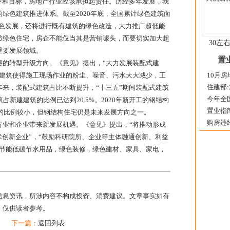
中和目标，房地产行业应该承担起责任。历经多年发展，我
绿色建筑推进体系。截至2020年底，全国累计绿色建筑面
向绿色发展，还将进行既有建筑的绿色改造，大力推广超低能
质绿色住宅，房企不能仅当其是营销噱头，而要切实加大超
30左
重要发展领域。
置
要的转型升级方向。《意见》提出，“大力发展装配式建
式建筑使得施工现场作业的粉尘、噪音、污水大大减少，工
10月房
住建部:
来，装配式建筑占比不断提升，“十三五”期间装配式建筑
今年全国
筑占新建建筑的比例已达到20.5%。2020年新开工的钢结构
​置业指
筑的比例较小，但钢结构住宅仍是未来发展方向之一。
购房违约
行业和企业带来新发展机遇。《意见》提出，“将推动形成
术创新企业”，“鼓励科研院所、企业等主体融通创新、利益
从节能低碳节水用品，绿色装修，绿色建材、家具、家电，
。
信息资讯，所涉内容不构成投资、消费建议。文章事实如有
，仅供读者参考。
下一篇：
返回列表