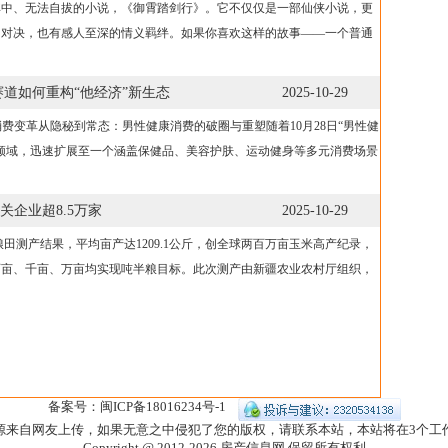
其中、无法自拔的小说，《御霄踏剑行》。它不仅仅是一部仙侠小说，更
仙对决，也有感人至深的情义羁绊。如果你喜欢这样的故事——一个普通
道如何重构“他经济”新生态
2025-10-29
费变革从隐秘到常态：男性健康消费的破圈与重塑随着10月28日“男性健
领域，迅速扩展至一个涵盖保健品、美容护肤、运动健身等多元消费场景
企业超8.5万家
2025-10-29
测产结果，平均亩产达1209.1公斤，创全球两百万亩玉米高产纪录，
百亩、千亩、万亩均实现吨半粮目标。此次测产由新疆农业农村厅组织，
备案号：闽ICP备18016234号-1
源来自网友上传，如果无意之中侵犯了您的版权，请联系本站，本站将在3个工
Copyright @ 2012-
2026
房产信息网
保留所有权利