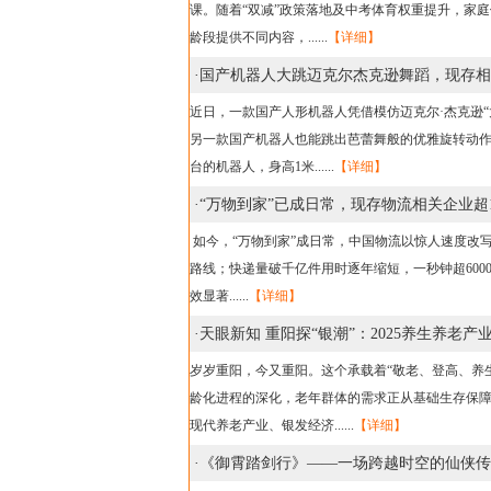
课。随着“双减”政策落地及中考体育权重提升，家
龄段提供不同内容，......
【详细】
·
国产机器人大跳迈克尔杰克逊舞蹈，现存相关
近日，一款国产人形机器人凭借模仿迈克尔·杰克逊
另一款国产机器人也能跳出芭蕾舞般的优雅旋转动
台的机器人，身高1米......
【详细】
·
“万物到家”已成日常，现存物流相关企业超1
如今，“万物到家”成日常，中国物流以惊人速度改
路线；快递量破千亿件用时逐年缩短，一秒钟超60
效显著......
【详细】
·
天眼新知 重阳探“银潮”：2025养生养老
岁岁重阳，今又重阳。这个承载着“敬老、登高、养
龄化进程的深化，老年群体的需求正从基础生存保
现代养老产业、银发经济......
【详细】
·
《御霄踏剑行》——一场跨越时空的仙侠传