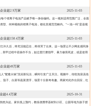
业超2.9万家
2025-11-03
的每个锂离子电池产品赋予唯一身份编码。这一规则适用范围广泛，全面
类型、何种规格的锂离子电池，都在其规范范畴内。“一池一码”是该规
业超158.4万家
2025-11-03
硬扛许久后，终究没能忍住，疼得哭了出来。这一场景让不少网友感同身
来，美甲过程中若操作不当，如过度打磨指甲、暴力修剪死皮，或是使用
企业超49万家
2025-11-03
人“鸳鸯火锅”洗浴新玩法，瞬间引发广泛关注。视频中，传统泡澡汤池
椒、茄子、白菜等蔬菜漂浮，场景十分新奇有趣。商家对此作出回应，红
超4.4万家
2025-10-31
市悄然兴起。家长线上预约，教练便携带器材到小区、公园等地为孩子授