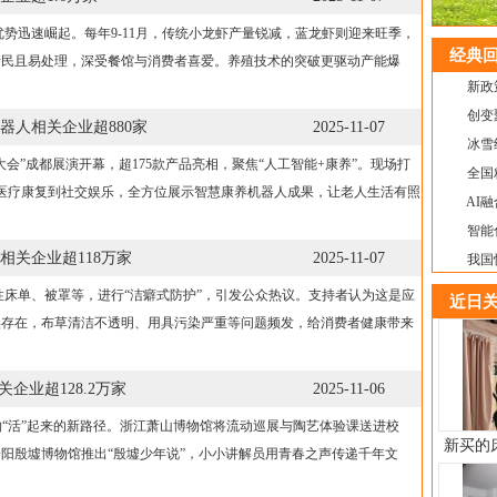
势迅速崛起。每年9-11月，传统小龙虾产量锐减，蓝龙虾则迎来旺季，
经典回
亲民且易处理，深受餐馆与消费者喜爱。养殖技术的突破更驱动产能爆
新政
创变
人相关企业超880家
2025-11-07
冰雪
会”成都展演开幕，超175款产品亮相，聚焦“人工智能+康养”。现场打
全国
医疗康复到社交娱乐，全方位展示智慧康养机器人成果，让老人生活有照
AI
智能
关企业超118万家
2025-11-07
我国
床单、被罩等，进行“洁癖式防护”，引发公众热议。支持者认为这是应
近日关
实存在，布草清洁不透明、用具污染严重等问题频发，给消费者健康带来
企业超128.2万家
2025-11-06
物“活”起来的新路径。浙江萧山博物馆将流动巡展与陶艺体验课送进校
新买的
阳殷墟博物馆推出“殷墟少年说”，小小讲解员用青春之声传递千年文