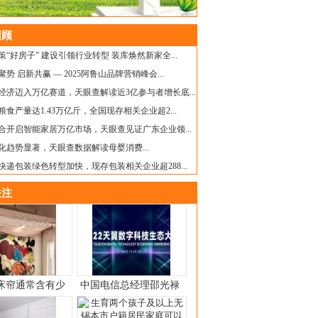
顾
策“好房子” 建设引领行业转型 装库焕然新家全...
聚势 启新共赢 — 2025阿鲁山品牌营销峰会...
经济迈入万亿赛道，天眼查解读近3亿参与者增长底...
粮食产量达1.43万亿斤，全国现存相关企业超2...
融合开启智能家居万亿市场，天眼查见证广东企业领...
化趋势显著，天眼查数据解读母婴消费...
快递包装绿色转型加快，现存包装相关企业超288...
注
床帘通常含有少
中国电信总经理邵光禄