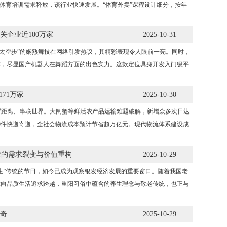
庭体育培训需求释放，该行业快速发展。“体育外卖”课程设计细分，按年
企业近100万家
2025-10-31
“太空步”的娴熟舞技在网络引发热议，其精彩表现令人眼前一亮。同时，
作，尽显国产机器人在舞蹈方面的出色实力。这款定位具身开发入门级平
71万家
2025-10-30
写距离、串联世界。大闸蟹等鲜活农产品运输难题破解，新增众多次日达
00件快递寄递，全社会物流成本预计节省超万亿元。现代物流体系建设成
产业的需求裂变与价值重构
2025-10-29
生”传统的节日，如今已成为观察银发经济发展的重要窗口。随着我国老
障向品质生活追求跨越，重阳习俗中蕴含的养生理念与敬老传统，也正与
奇
2025-10-29