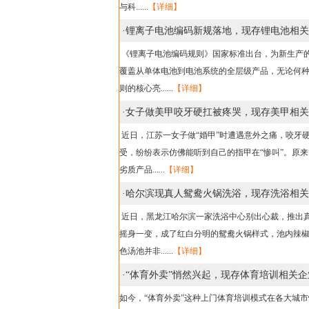
与科......
【详细】
·
锂离子电池编码新规落地，现存锂电池相关企
《锂离子电池编码规则》国家标准出台，为新生产
覆盖从单体电池到电池系统的全层级产品，无论何种
则的核心亮......
【详细】
·
女子做美甲咬牙硬扛被疼哭，现存美甲相关企
近日，江苏一女子做“婚甲”时遭遇意外之痛，咬牙
受，纷纷表示仿佛能听到自己的指甲在“惨叫”。原
劣质产品......
【详细】
·
哈尔滨现真人鸳鸯火锅洗浴，现存洗浴相关
近日，黑龙江哈尔滨一家洗浴中心别出心裁，推出真
摇身一变，成了红白分明的鸳鸯火锅样式，池内辣
色汤池并非......
【详细】
·
“体育外卖”悄然兴起，现存体育培训相关企业
如今，“体育外卖”这种上门体育培训模式在各大城