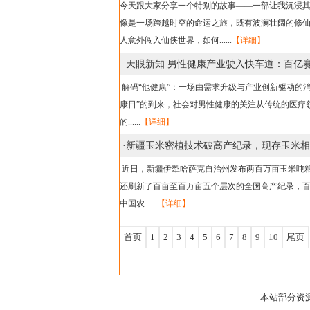
今天跟大家分享一个特别的故事——一部让我沉浸
像是一场跨越时空的命运之旅，既有波澜壮阔的修
人意外闯入仙侠世界，如何......
【详细】
·
天眼新知 男性健康产业驶入快车道：百亿赛
解码“他健康”：一场由需求升级与产业创新驱动的消
康日”的到来，社会对男性健康的关注从传统的医疗
的......
【详细】
·
新疆玉米密植技术破高产纪录，现存玉米相关
近日，新疆伊犁哈萨克自治州发布两百万亩玉米吨粮田
还刷新了百亩至百万亩五个层次的全国高产纪录，
中国农......
【详细】
首页
1
2
3
4
5
6
7
8
9
10
尾页
本站部分资