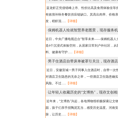
蓝龙虾正凭借错峰上市、性价比高及食用体验佳等优
有效填补秋冬餐饮供应链缺口。其高出肉率、价格
发，稻虾混......
【详细】
·
保姆机器人绘就智慧养老图景，现存服务机器
近日，中央广播电视总台“智享未来——保姆机器人大
造4个沉浸式体验空间，从居家日常到户外社区，从
料、健康有守护......
【详细】
·
男子住酒店自带床单被罩引关注，现存酒店相
近日，安徽宣城一男子同事入住酒店时，自带一次性
对酒店卫生隐患的无奈之举，一些酒店卫生隐患确
风险。不过......
【详细】
·
让年轻人收藏历史的“文博热”，现存文创相关
近年来，“文博热”兴起，各地博物馆积极探索让文
园，孩子们亲手捏陶泥瓦当，感受历史温度。河南安
脉，让历史......
【详细】