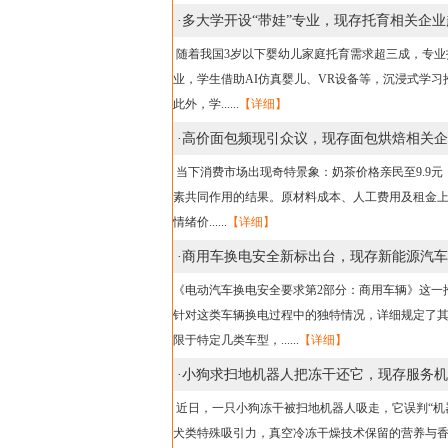
·
多大学开设“带娃”专业，现存托育相关企业
随着我国3岁以下婴幼儿家庭托育需求超三成，专业
业，学生借助AI仿真婴儿、VR设备等，沉浸式学习
此外，学......
【详细】
·
高价面包频现引众议，现存面包烘焙相关企业
当下消费市场出现奇特景象：奶茶价格亲民至9.9
素共同作用的结果。原材料成本、人工费用及租金
情绪价......
【详细】
·
商用车换电安全新标出台，现存新能源汽车相
《电动汽车换电安全要求第2部分：商用车辆》这一推
针对这类车辆换电过程中的独特情况，详细规定了
限于特定几类车型，......
【详细】
·
小狗求扫地机器人把冻干还它，现存服务机器
近日，一只小狗冻干被扫地机器人吸走，它误判“机
犬类特殊吸引力，真空冷冻干燥技术保留的营养与香气