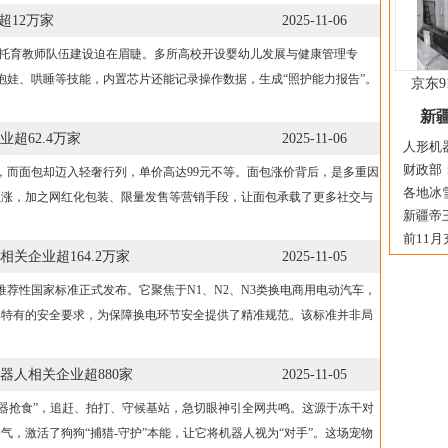
超12万家
2025-11-06
托育教师队伍建设迫在眉睫。多所高校开设婴幼儿发展与健康管理专
抱娃、哄睡等技能，内置芯片还能记录操作数据，生成“照护能力报告”。
京东9
新疆
超62.4万家
2025-11-06
人形机器
财政部：
元，而面包却迈入轻奢行列，单价高达99元不等。面包涨价背后，是多重因
各地冰雪
上涨，加之网红化包装、限量发售等营销手段，让面包承载了更多社交与
新疆帝王
前11月
关企业超164.2万家
2025-11-05
荐性国家标准正式发布。它聚焦于N1、N2、N3类换电商用电动汽车，
其特有的安全要求，为保障换电环节安全提供了精准规范。该标准并非局
人相关企业超880家
2025-11-05
器抢食”，追赶、拍打、守候基站，急切眼神引全网共鸣。这源于冻干对
，激活了狗狗“捕猎-守护”本能，让它将机器人视为“对手”。这场宠物