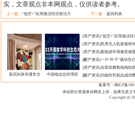
实，文章观点非本网观点，仅供读者参考。
上一篇：
“低空+”应用激活经济新活力
下一篇：
返回列表
[
房产资讯
]
“低空+”应用激活
[
房产资讯
]
民用无人机新规明
[
房产资讯
]
新能源车维修贵难
业
[
房产资讯
]
一片“叶子”撬动百
[
房产资讯
]
全国首艘氢电拖轮
新买的床帘通常含
中国电信总经理邵
企
[
房产资讯
]
功能性乳制品成消
备案号：闽ICP备1801
本站部分资源来自网友上传，如果无意之
Copyright @ 2